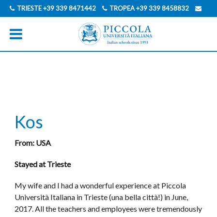
TRIESTE
+39 339 8471442
TROPEA
+39 339 8458832
INFO@PICCOLAUNIVERSITAITALIANA.COM
GERMAN
ITALIAN
Kos
From: USA
Stayed at Trieste
My wife and I had a wonderful experience at Piccola
Università Italiana in Trieste (una bella città!) in June,
2017. All the teachers and employees were tremendously