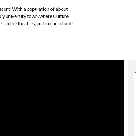
escent. With a population of about
ndly university town, where Culture
s, in the theatres, and in our school!