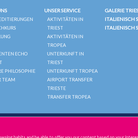
UNS
UNSER SERVICE
GALERIE TRIE
ITALIENISCH 
EDITIERUNGEN
AKTIVITÄTEN IN
ITALIENISCH
CHKURS
TRIEST
LUNG
AKTIVITÄTEN IN
TROPEA
ENTEN ECHO
UNTERKUNFT IN
T
TRIEST
E PHILOSOPHIE
UNTERKUNFT TROPEA
R TEAM
AIRPORT TRANSFER
TRIESTE
TRANSFER TROPEA
MEINE GESCHÄFTS- UND DATENSCHUTZBESTIMMUNGEN
ALLGEMEINE GESC
LEKTIONEN
COOKIE-RICHTLINIEN
owsing habits and be able to offer you our content based on your intere