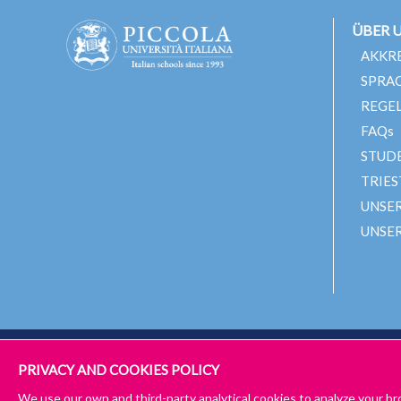
ÜBER 
AKKR
SPRA
REGE
FAQs
STUD
TRIES
UNSER
UNSE
© 2024 PICCOLA UNIVERSITÀ ITALIANA
IMPRESSUM
ALLGE
PRIVACY AND COOKIES POLICY
ALLGEMEINE GESCHÄFTSBEDINGUNGEN – ONLINE UND HYBRID 
We use our own and third-party analytical cookies to analyze your br