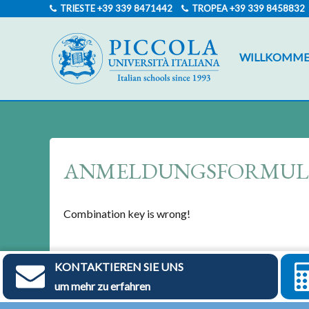
TRIESTE
+39 339 8471442
TROPEA
+39 339 8458832
WILLKOMM
ANMELDUNGSFORMUL
Combination key is wrong!
KONTAKTIEREN SIE UNS
um mehr zu erfahren