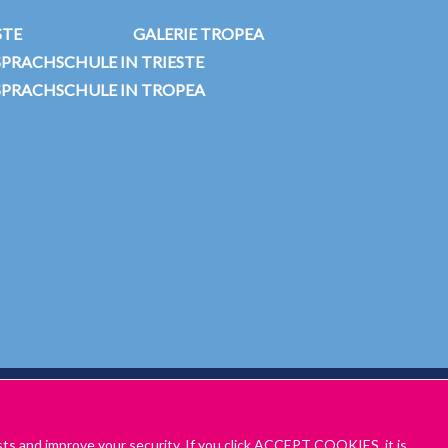
STE
GALERIE TROPEA
SPRACHSCHULE IN TRIESTE
 SPRACHSCHULE IN TROPEA
HÄFTSBEDINGUNGEN – TRIESTE & TROPEA
sts and improve your security. If you click ACCEPT COOKIES, it is