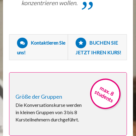
konzentrieren wollen.
Kontaktieren Sie
BUCHEN SIE
uns!
JETZT IHREN KURS!
m
a
x
. 8
t
u
d
e
n
t
s
s
Größe der Gruppen
Die Konversationskurse werden
in kleinen Gruppen von 3 bis 8
Kursteilnehmern durchgeführt.