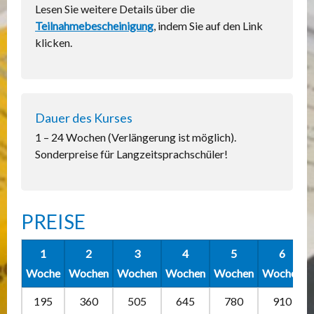
Lesen Sie weitere Details über die
Teilnahmebescheinigung
, indem Sie auf den Link
klicken.
Dauer des Kurses
1 – 24 Wochen (Verlängerung ist möglich).
Sonderpreise für Langzeitsprachschüler!
PREISE
1
2
3
4
5
6
Woche
Wochen
Wochen
Wochen
Wochen
Wochen
195
360
505
645
780
910