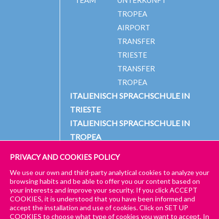
TEAM
UNTERKUNFT
TROPEA
AIRPORT
TRANSFER
TRIESTE
TRANSFER
TROPEA
ITALIENISCH SPRACHSCHULE IN
TRIESTE
ITALIENISCH SPRACHSCHULE IN
TROPEA
PRIVACY AND COOKIES POLICY
We use our own and third-party analytical cookies to analyze your
© 2024 PICCOLA UNIVERSITÀ ITALIANA
IMPRESSUM
browsing habits and be able to offer you our content based on
your interests and improve your security. If you click ACCEPT
ALLGEMEINE GESCHÄFTS- UND DATENSCHUTZBESTIMMUNGEN
COOKIES, it is understood that you have been informed and
accept the installation and use of cookies. Click on SET UP
ALLGEMEINE GESCHÄFTSBEDINGUNGEN – TRIESTE & TROPEA
COOKIES to choose what type of cookies you want to accept. In