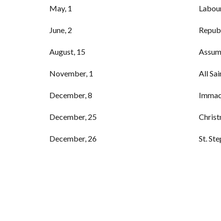
May, 1
Labou
June, 2
Repub
August, 15
Assum
November, 1
All Sai
December, 8
Immac
December, 25
Chris
December, 26
St. St