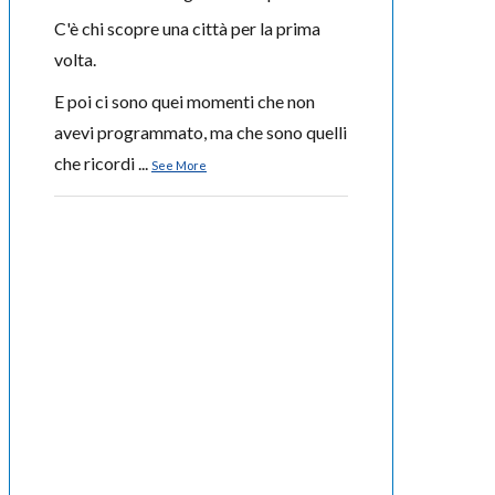
C'è chi scopre una città per la prima
volta.
E poi ci sono quei momenti che non
avevi programmato, ma che sono quelli
che ricordi
...
See More