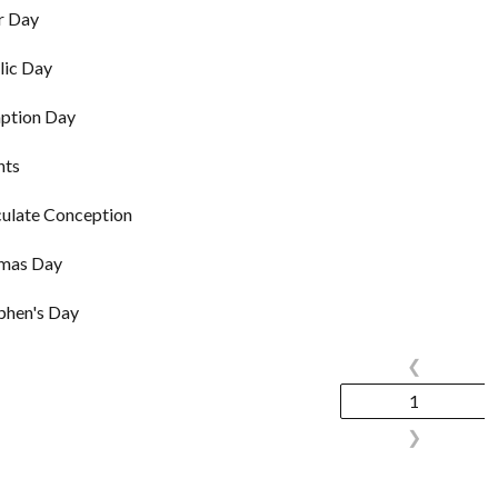
r Day
lic Day
ption Day
nts
ulate Conception
tmas Day
ephen's Day
❮
1
❯