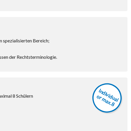
 spezialisierten Bereich;
ssen der Rechtsterminologie.
I
n
d
iv
u
a
l
r
m
a
x
.8
aximal 8 Schülern
id
o