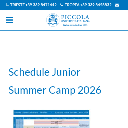
TRIESTE
+39 339 8471442
TROPEA
+39 339 8458832
INFO@PICCOLAUNIVERSITAITALIANA.COM
ENGLISCH
FRANZÖSISCH
JAPANISCH
SPANISCH
ITALIENISCH
Schedule Junior
Summer Camp 2026
Beitragsnavigation