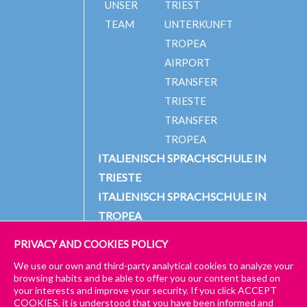
UNSER
TRIEST
TEAM
UNTERKUNFT
TROPEA
AIRPORT
TRANSFER
TRIESTE
TRANSFER
TROPEA
ITALIENISCH SPRACHSCHULE IN
TRIESTE
ITALIENISCH SPRACHSCHULE IN
TROPEA
PRIVACY AND COOKIES POLICY
We use our own and third-party analytical cookies to analyze your
© 2024 PICCOLA UNIVERSITÀ ITALIANA
IMPRESSUM
browsing habits and be able to offer you our content based on
your interests and improve your security. If you click ACCEPT
ALLGEMEINE GESCHÄFTS- UND DATENSCHUTZBESTIMMUNGEN
COOKIES, it is understood that you have been informed and