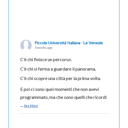
Piccola Università Italiana - Le Venezie
3 weeks ago
C'è chi finisce un percorso.
C'è chi si ferma a guardare il panorama.
C'è chi scopre una città per la prima volta.
E poi ci sono quei momenti che non avevi
programmato, ma che sono quelli che ricordi
...
See More