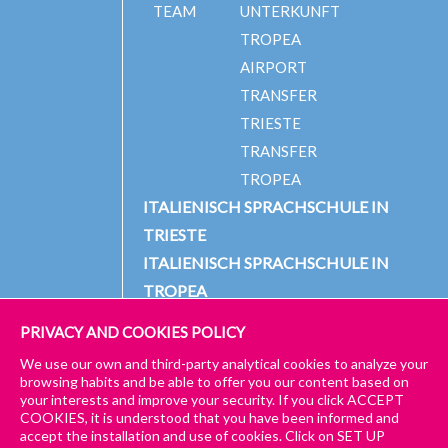
TEAM
UNTERKUNFT
TROPEA
AIRPORT
TRANSFER
TRIESTE
TRANSFER
TROPEA
ITALIENISCH SPRACHSCHULE IN
TRIESTE
ITALIENISCH SPRACHSCHULE IN
TROPEA
PRIVACY AND COOKIES POLICY
We use our own and third-party analytical cookies to analyze your
© 2024 PICCOLA UNIVERSITÀ ITALIANA
IMPRESSUM
browsing habits and be able to offer you our content based on
your interests and improve your security. If you click ACCEPT
ALLGEMEINE GESCHÄFTS- UND DATENSCHUTZBESTIMMUNGEN
COOKIES, it is understood that you have been informed and
accept the installation and use of cookies. Click on SET UP
ALLGEMEINE GESCHÄFTSBEDINGUNGEN – TRIESTE & TROPEA