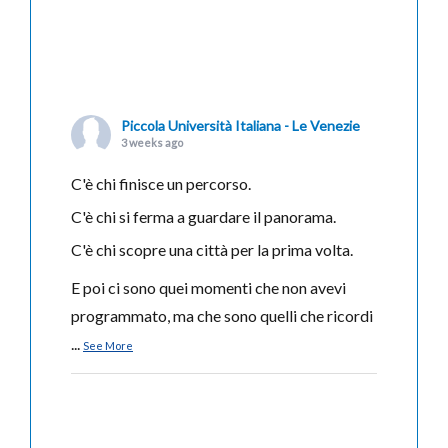
Piccola Università Italiana - Le Venezie
3 weeks ago
C'è chi finisce un percorso.
C'è chi si ferma a guardare il panorama.
C'è chi scopre una città per la prima volta.
E poi ci sono quei momenti che non avevi
programmato, ma che sono quelli che ricordi
...
See More