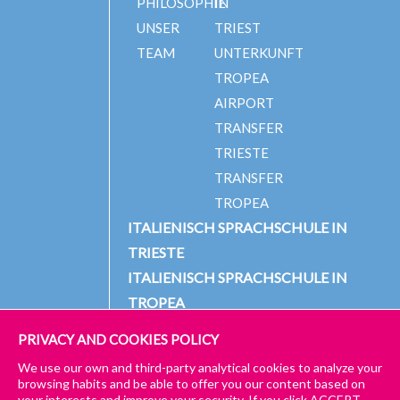
PHILOSOPHIE
IN
UNSER
TRIEST
TEAM
UNTERKUNFT
TROPEA
AIRPORT
TRANSFER
TRIESTE
TRANSFER
TROPEA
ITALIENISCH SPRACHSCHULE IN
TRIESTE
ITALIENISCH SPRACHSCHULE IN
TROPEA
PRIVACY AND COOKIES POLICY
We use our own and third-party analytical cookies to analyze your
© 2024 PICCOLA UNIVERSITÀ ITALIANA
IMPRESSUM
browsing habits and be able to offer you our content based on
your interests and improve your security. If you click ACCEPT