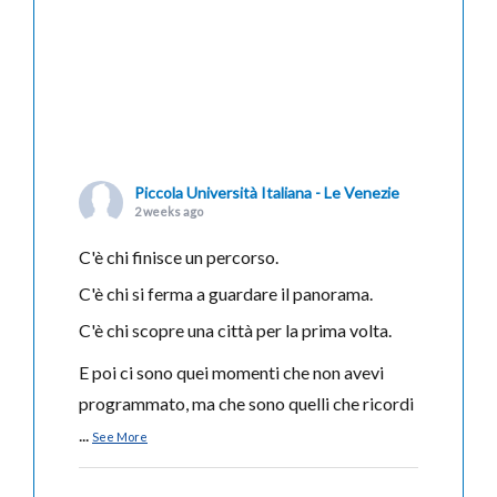
Piccola Università Italiana - Le Venezie
2 weeks ago
C'è chi finisce un percorso.
C'è chi si ferma a guardare il panorama.
C'è chi scopre una città per la prima volta.
E poi ci sono quei momenti che non avevi
programmato, ma che sono quelli che ricordi
...
See More