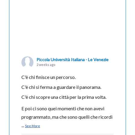
Piccola Università Italiana - Le Venezie
2 weeks ago
C'è chi finisce un percorso.
C'è chi si ferma a guardare il panorama.
C'è chi scopre una città per la prima volta.
E poi ci sono quei momenti che non avevi
programmato, ma che sono quelli che ricordi
...
See More