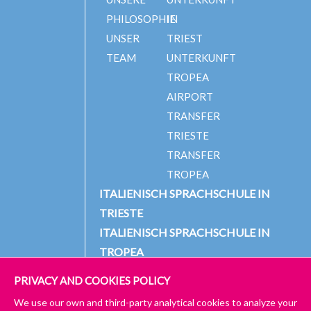
PHILOSOPHIE
IN
UNSER
TRIEST
TEAM
UNTERKUNFT
TROPEA
AIRPORT
TRANSFER
TRIESTE
TRANSFER
TROPEA
ITALIENISCH SPRACHSCHULE IN
TRIESTE
ITALIENISCH SPRACHSCHULE IN
TROPEA
PRIVACY AND COOKIES POLICY
We use our own and third-party analytical cookies to analyze your
© 2024 PICCOLA UNIVERSITÀ ITALIANA
IMPRESSUM