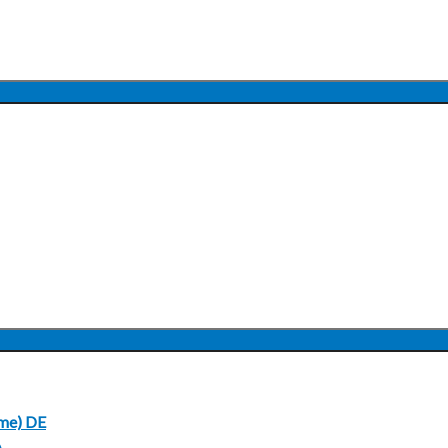
UNTERMENÜ
ANZEIGEN
UNTERMENÜ
ANZEIGEN
me) DE