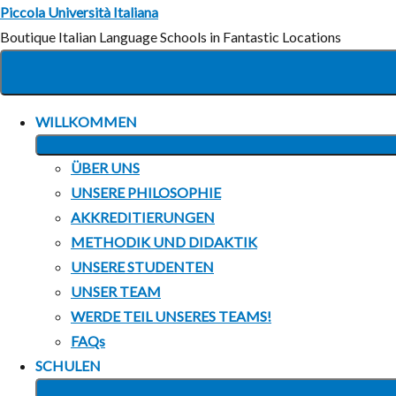
Zum
Piccola Università Italiana
Inhalt
Boutique Italian Language Schools in Fantastic Locations
springen
WILLKOMMEN
ÜBER UNS
UNSERE PHILOSOPHIE
AKKREDITIERUNGEN
METHODIK UND DIDAKTIK
UNSERE STUDENTEN
UNSER TEAM
WERDE TEIL UNSERES TEAMS!
FAQs
SCHULEN