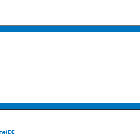
UNTERMENÜ
ANZEIGEN
UNTERMENÜ
ANZEIGEN
me) DE