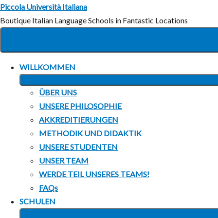
Zum
Piccola Università Italiana
Inhalt
Boutique Italian Language Schools in Fantastic Locations
springen
WILLKOMMEN
ÜBER UNS
UNSERE PHILOSOPHIE
AKKREDITIERUNGEN
METHODIK UND DIDAKTIK
UNSERE STUDENTEN
UNSER TEAM
WERDE TEIL UNSERES TEAMS!
FAQs
SCHULEN