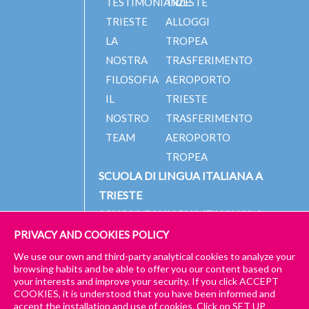
TESTIMONIANZE
TRIESTE
TRIESTE
ALLOGGI
LA
TROPEA
NOSTRA
TRASFERIMENTO
FILOSOFIA
AEROPORTO
IL
TRIESTE
NOSTRO
TRASFERIMENTO
TEAM
AEROPORTO
TROPEA
SCUOLA DI LINGUA ITALIANA A
TRIESTE
SCUOLA DI LINGUA ITALIANA A
TROPEA
PRIVACY AND COOKIES POLICY
We use our own and third-party analytical cookies to analyze your
browsing habits and be able to offer you our content based on
your interests and improve your security. If you click ACCEPT
© 2023 PICCOLA UNIVERSITÀ ITALIANA
IMPRESSUM
COOKIES, it is understood that you have been informed and
accept the installation and use of cookies. Click on SET UP