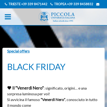
TRIESTE
+39 339 8471442
TROPEA
+39 339 8458832
INFO@PICCOLAUNIVERSITAITALIANA.COM
INGLESE
TEDESCO
Special offers
BLACK FRIDAY
🖤 Il “Venerdì Nero”
: significato, origini… e una
sorpresa luminosa per voi!
Si avvicina il famoso
“Venerdì Nero”
, conosciuto in tutto
il mondo come