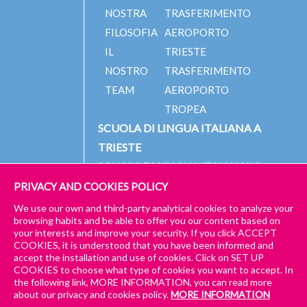
NOSTRA
TRASFERIMENTO
FILOSOFIA
AEROPORTO
IL
TRIESTE
NOSTRO
TRASFERIMENTO
TEAM
AEROPORTO
TROPEA
SCUOLA DI LINGUA ITALIANA A
TRIESTE
SCUOLA DI LINGUA ITALIANA A
TROPEA
PRIVACY AND COOKIES POLICY
We use our own and third-party analytical cookies to analyze your
browsing habits and be able to offer you our content based on
your interests and improve your security. If you click ACCEPT
© 2023 PICCOLA UNIVERSITÀ ITALIANA
IMPRESSUM
COOKIES, it is understood that you have been informed and
accept the installation and use of cookies. Click on SET UP
GENERAL TERMS AND CONDITIONS – TRIESTE & TROPEA
COOKIES to choose what type of cookies you want to accept. In
the following link, MORE INFORMATION, you can read more
GENERAL TERMS AND CONDITIONS – LEZIONI ONLINE E IBRIDE
about our privacy and cookies policy.
MORE INFORMATION