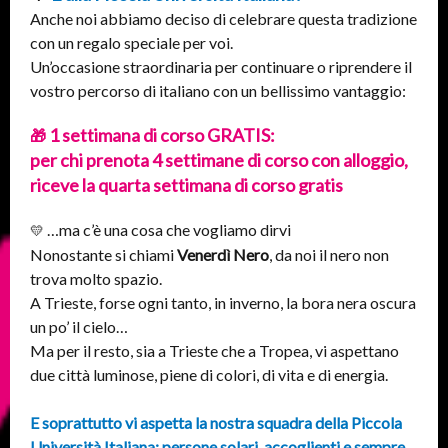
Anche noi abbiamo deciso di celebrare questa tradizione
con un regalo speciale per voi.
Un’occasione straordinaria per continuare o riprendere il
vostro percorso di italiano con un bellissimo vantaggio:
1 settimana di corso GRATIS:
🎁
per chi prenota 4 settimane di corso con alloggio,
riceve la quarta settimana di corso gratis
…ma c’è una cosa che vogliamo dirvi
💛
Nonostante si chiami
Venerdì Nero
, da noi il nero non
trova molto spazio.
A Trieste, forse ogni tanto, in inverno, la bora nera oscura
un po’ il cielo…
Ma per il resto, sia a Trieste che a Tropea, vi aspettano
due città luminose, piene di colori, di vita e di energia.
E soprattutto vi aspetta la nostra squadra della Piccola
Università Italiana: persone solari, accoglienti e sempre