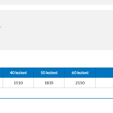
.
40 lezioni
50 lezioni
60 lezioni
1510
1835
2150