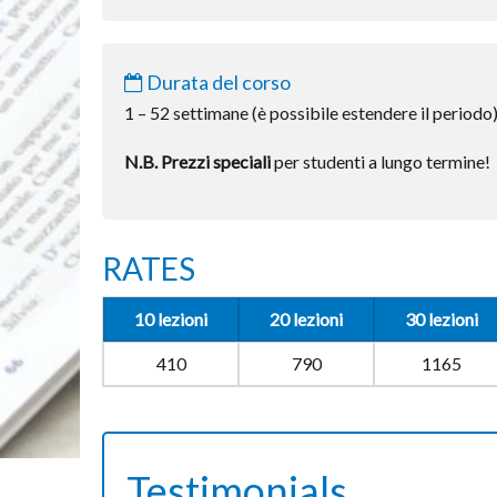
Durata del corso
1 – 52 settimane (è possibile estendere il periodo)
N.B. Prezzi speciali
per studenti a lungo termine!
RATES
10 lezioni
20 lezioni
30 lezioni
410
790
1165
Testimonials