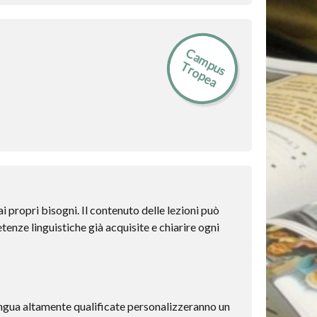
C
a
m
p
s
r
o
p
e
a
u
T
i propri bisogni. Il contenuto delle lezioni può
tenze linguistiche già acquisite e chiarire ogni
lingua altamente qualificate personalizzeranno un