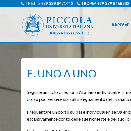
TRIESTE
+39 339 8471442
TROPEA
+39 339 8458832
BENVEN
E. UNO A UNO
Seguire un ciclo di lezioni d’italiano individuali è il
corso può vertere sia sull’insegnamento dell’italiano di 
Frequentare un corso su base individuale riserva enor
esclusivamente conto delle sue richieste e dei suoi 