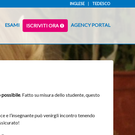
INGLESE
TEDESCO
ESAMI
AGENCY PORTAL
ISCRIVITI ORA
o possibile
. Fatto su misura dello studente, questo
sce e l’insegnante può venirgli incontro tenendo
ssicurato!