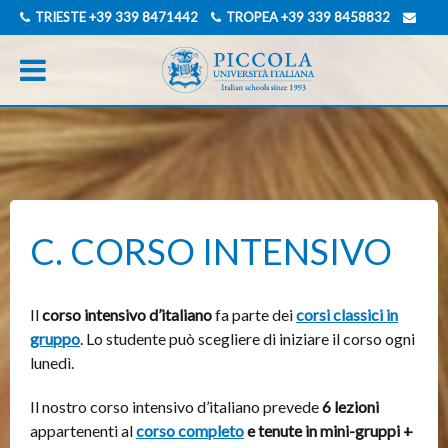
TRIESTE
+39 339 8471442
TROPEA
+39 339 8458832
INFO@PICCOLAUNIVERSITAITALIANA.COM
INGLESE
TEDESCO
C. CORSO INTENSIVO
Il
corso intensivo d’italiano
fa parte dei
corsi classici in
gruppo
. Lo studente può scegliere di iniziare il corso ogni
lunedì.
Il nostro corso intensivo d’italiano prevede
6 lezioni
appartenenti al
corso completo
e tenute in mini-gruppi +