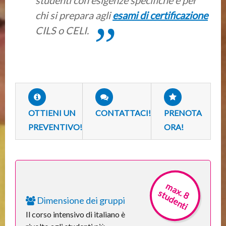
studenti con esigenze specifiche e per
chi si prepara agli
esami di certificazione
CILS o CELI.
OTTIENI UN
CONTATTACI!
PRENOTA
PREVENTIVO!
ORA!
m
a
x
. 8
t
u
d
e
n
t
s
i
Dimensione dei gruppi
Il corso intensivo di italiano è