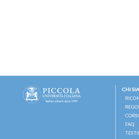
CHI S
RICO
REGO
CORSI
FAQ
TEST