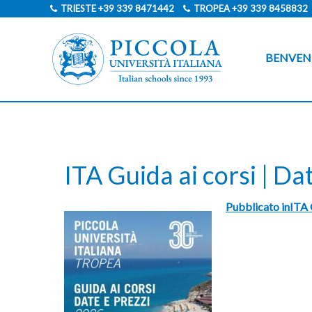
TRIESTE
+39 339 8471442
TROPEA
+39 339 8458832
BENVEN
ITA Guida ai corsi | D
Pubblicato in
ITA 
Navigazione
articoli