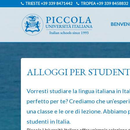
TRIESTE
+39 339 8471442
TROPEA
+39 339 8458832
BENVEN
ALLOGGI PER STUDENTI
Vorresti studiare la lingua italiana in It
perfetto per te? Crediamo che un’esperie
una classe e le ore di lezione. Abbiamo 
studenti in Italia.
Piccola Università Italiana offre un’ampia selezione di