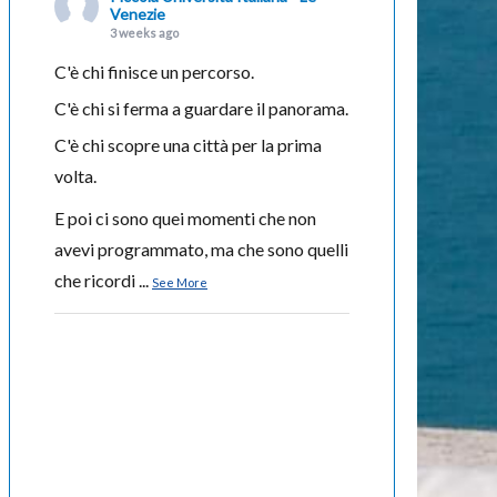
Venezie
3 weeks ago
C'è chi finisce un percorso.
C'è chi si ferma a guardare il panorama.
C'è chi scopre una città per la prima
volta.
E poi ci sono quei momenti che non
avevi programmato, ma che sono quelli
che ricordi
...
See More