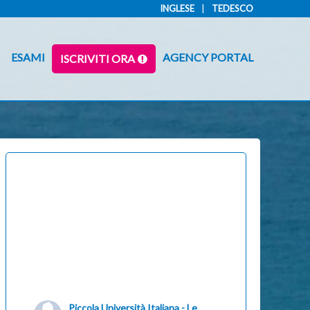
INGLESE
TEDESCO
ESAMI
AGENCY PORTAL
ISCRIVITI ORA
Piccola Università Italiana - Le