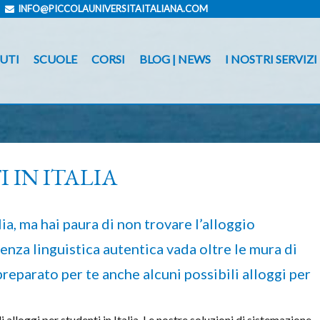
INFO@PICCOLAUNIVERSITAITALIANA.COM
UTI
SCUOLE
CORSI
BLOG | NEWS
I NOSTRI SERVIZI
 IN ITALIA
alia, ma hai paura di non trovare l’alloggio
nza linguistica autentica vada oltre le mura di
preparato per te anche alcuni possibili alloggi per
 alloggi per studenti in Italia. Le nostre soluzioni di sistemazione