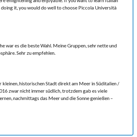
ere enlightening and enjoyable. If you want to learn Italian
doing it, you would do well to choose Piccola Università
ache war es die beste Wahl. Meine Gruppen, sehr nette und
sphäre. Sehr zu empfehlen.
kleinen, historischen Stadt direkt am Meer in Süditalien /
016 zwar nicht immer südlich, trotzdem gab es viele
lernen, nachmittags das Meer und die Sonne genießen –