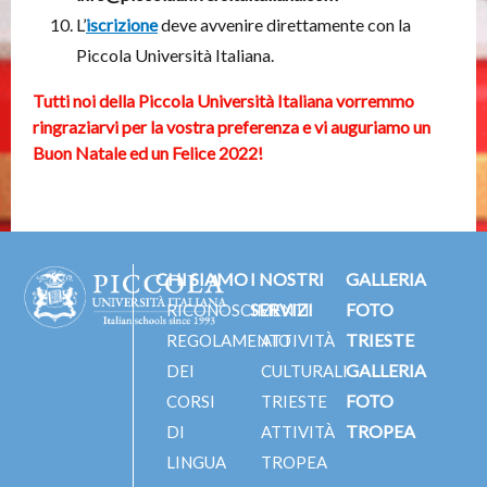
L’
iscrizione
deve avvenire direttamente con la
Piccola Università Italiana.
Tutti noi della Piccola Università Italiana vorremmo
ringraziarvi per la vostra preferenza e vi auguriamo un
Buon Natale ed un Felice 2022!
CHI SIAMO
I NOSTRI
GALLERIA
SERVIZI
FOTO
RICONOSCIMENTI
TRIESTE
REGOLAMENTO
ATTIVITÀ
GALLERIA
DEI
CULTURALI
FOTO
CORSI
TRIESTE
TROPEA
DI
ATTIVITÀ
LINGUA
TROPEA