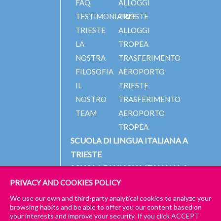
FAQ
ALLOGGI
TESTIMONIANZE
TRIESTE
TRIESTE
ALLOGGI
LA
TROPEA
NOSTRA
TRASFERIMENTO
FILOSOFIA
AEROPORTO
IL
TRIESTE
NOSTRO
TRASFERIMENTO
TEAM
AEROPORTO
TROPEA
SCUOLA DI LINGUA ITALIANA A
TRIESTE
SCUOLA DI LINGUA ITALIANA A
TROPEA
PRIVACY AND COOKIES POLICY
We use our own and third-party analytical cookies to analyze your
browsing habits and be able to offer you our content based on
your interests and improve your security. If you click ACCEPT
© 2023 PICCOLA UNIVERSITÀ ITALIANA
IMPRESSUM