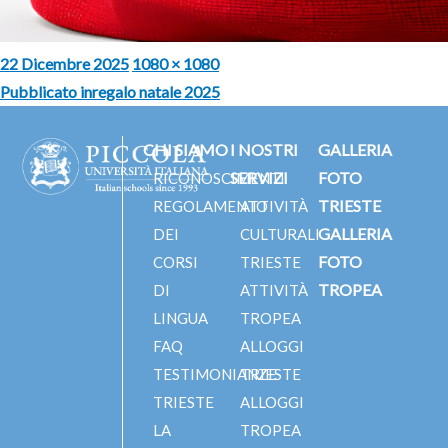
Pubblicato
Dimensione
22 Dicembre 2025
1080 × 1080
il
reale
Pubblicato in
regalo natale 2025
Navigazione
articoli
CHI SIAMO
I NOSTRI
GALLERIA
SERVIZI
FOTO
RICONOSCIMENTI
TRIESTE
REGOLAMENTO
ATTIVITÀ
GALLERIA
DEI
CULTURALI
FOTO
CORSI
TRIESTE
TROPEA
DI
ATTIVITÀ
LINGUA
TROPEA
FAQ
ALLOGGI
TESTIMONIANZE
TRIESTE
TRIESTE
ALLOGGI
LA
TROPEA