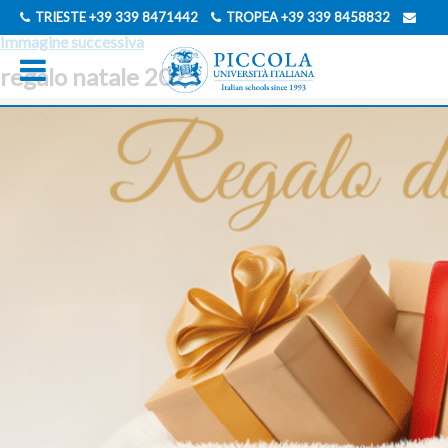
Immagine precedente
TRIESTE
+39 339 8471442
TROPEA
+39 339 8458832
Immagine successiva
INFO@PICCOLAUNIVERSITAITALIANA.COM
regalo natale 2025
INGLESE
FRANCESE
TEDESCO
GIAPPONESE
SPAGNOLO