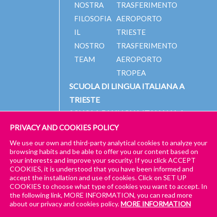
NOSTRA
TRASFERIMENTO
FILOSOFIA
AEROPORTO
IL
TRIESTE
NOSTRO
TRASFERIMENTO
TEAM
AEROPORTO
TROPEA
SCUOLA DI LINGUA ITALIANA A
TRIESTE
SCUOLA DI LINGUA ITALIANA A
TROPEA
PRIVACY AND COOKIES POLICY
We use our own and third-party analytical cookies to analyze your
browsing habits and be able to offer you our content based on
your interests and improve your security. If you click ACCEPT
© 2023 PICCOLA UNIVERSITÀ ITALIANA
IMPRESSUM
COOKIES, it is understood that you have been informed and
accept the installation and use of cookies. Click on SET UP
GENERAL TERMS AND CONDITIONS – TRIESTE & TROPEA
COOKIES to choose what type of cookies you want to accept. In
the following link, MORE INFORMATION, you can read more
GENERAL TERMS AND CONDITIONS – LEZIONI ONLINE E IBRIDE
about our privacy and cookies policy.
MORE INFORMATION