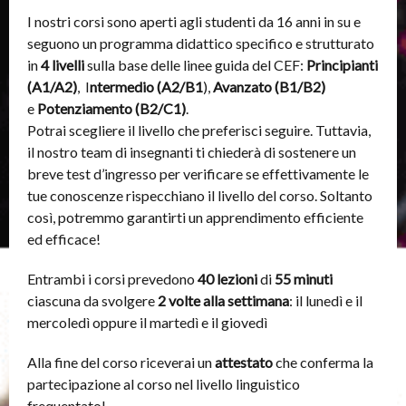
I nostri corsi sono aperti agli studenti da 16 anni in su e
seguono un programma didattico specifico e strutturato
in
4 livelli
sulla base delle linee guida del CEF:
Principianti
(A1/A2)
, I
ntermedio
(A2/B1
),
Avanzato
(B1/B2)
e
Potenziamento
(B2/C1)
.
Potrai scegliere il livello che preferisci seguire. Tuttavia,
il nostro team di insegnanti ti chiederà di sostenere un
breve test d’ingresso per verificare se effettivamente le
tue conoscenze rispecchiano il livello del corso. Soltanto
così, potremmo garantirti un apprendimento efficiente
ed efficace!
Entrambi i corsi prevedono
40 lezioni
di
55 minuti
ciascuna da svolgere
2 volte alla settimana
: il lunedì e il
mercoledì oppure il martedì e il giovedì
Alla fine del corso riceverai un
attestato
che conferma la
partecipazione al corso nel livello linguistico
frequentato!