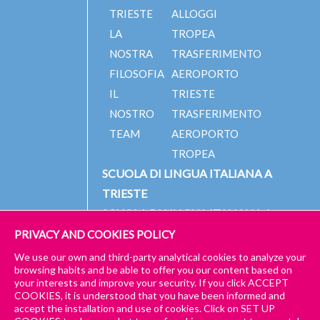
TRIESTE
ALLOGGI
LA
TROPEA
NOSTRA
TRASFERIMENTO
FILOSOFIA
AEROPORTO
IL
TRIESTE
NOSTRO
TRASFERIMENTO
TEAM
AEROPORTO
TROPEA
SCUOLA DI LINGUA ITALIANA A
TRIESTE
SCUOLA DI LINGUA ITALIANA A
TROPEA
PRIVACY AND COOKIES POLICY
We use our own and third-party analytical cookies to analyze your
browsing habits and be able to offer you our content based on
your interests and improve your security. If you click ACCEPT
© 2023 PICCOLA UNIVERSITÀ ITALIANA
IMPRESSUM
COOKIES, it is understood that you have been informed and
accept the installation and use of cookies. Click on SET UP
GENERAL TERMS AND CONDITIONS – TRIESTE & TROPEA