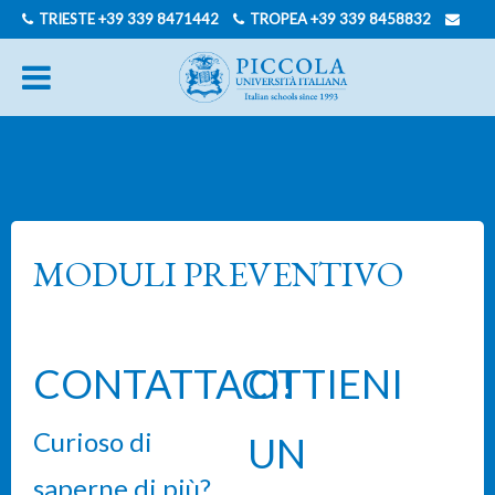
TRIESTE
+39 339 8471442
TROPEA
+39 339 8458832
INFO@PICCOLAUNIVERSITAITALIANA.COM
INGLESE
TEDESCO
MODULI PREVENTIVO
CONTATTACI!
OTTIENI
Curioso di
UN
saperne di più?